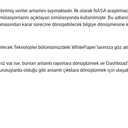
ırılmış veriler anlamını taşımaktadır. İlk olarak NASA araştırma
mülasyonlarını açıklayan simülasyonda kullanılmıştır. Bu adlan
masından karar sürecine dönüşebilecek bilgiye dönüşmesine ka
Gelecek Teknolojiler bölümümüzdeki WhitePaper’larımıza göz at
riniz var ise, bunları anlamlı raporlara dönüştürmek ve Dashboad’l
 kuruluşlarda olduğu gibi anlamlı çıktılara dönüştürmek için ulaşa