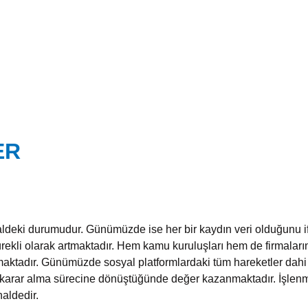
IZDA
FİNANSAL TEKNOLOJİLER
UYGULANMIŞ PROJELER
FİNANSAL
ER
haldeki durumudur. Günümüzde ise her bir kaydın veri olduğunu i
ürekli olarak artmaktadır. Hem kamu kuruluşları hem de firmaların
ımaktadır. Günümüzde sosyal platformlardaki tüm hareketler dahi bi
 ve karar alma sürecine dönüştüğünde değer kazanmaktadır. İşlen
aldedir.