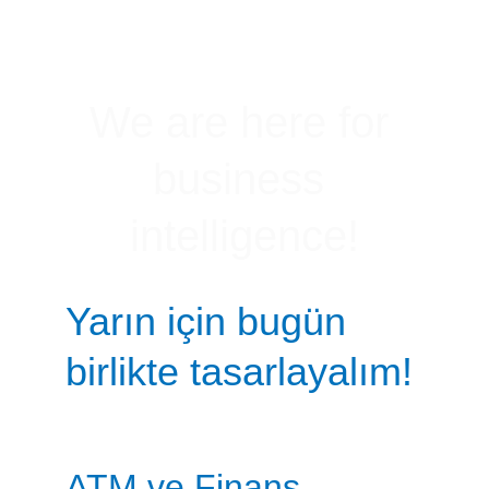
We are here for 
business 
intelligence!
Yarın için bugün 
birlikte tasarlayalım!
ATM ve Finans